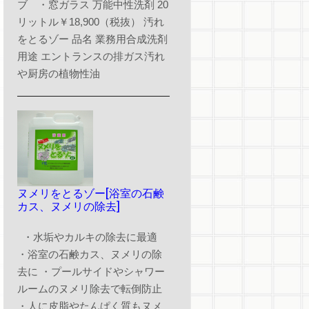
ブ ・窓ガラス 万能中性洗剤 20
リットル￥18,900（税抜） 汚れ
をとるゾー 品名 業務用合成洗剤
用途 エントランスの排ガス汚れ
や厨房の植物性油
ヌメリをとるゾー[浴室の石鹸
カス、ヌメリの除去]
・水垢やカルキの除去に最適
・浴室の石鹸カス、ヌメリの除
去に ・プールサイドやシャワー
ルームのヌメリ除去で転倒防止
・人に皮脂やたんぱく質もヌメ