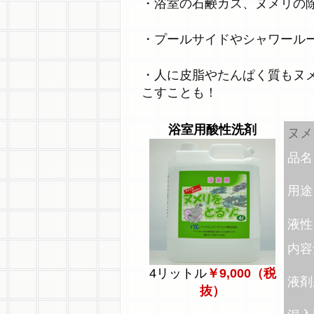
・浴室の石鹸カス、ヌメリの
・プールサイドやシャワール
・人に皮脂やたんぱく質もヌ
こすことも！
浴室用酸性洗剤
ヌメ
品名
用途
液性
内容
4リットル
￥9,000（税
液剤
抜）