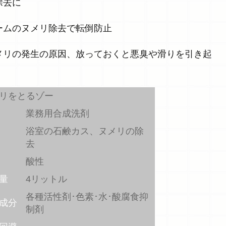
除去に
ームのヌメリ除去で転倒防止
メリの発生の原因、放っておくと悪臭や滑りを引き起
リをとるゾー
業務用合成洗剤
浴室の石鹸カス、ヌメリの除
去
酸性
量
4リットル
各種活性剤･色素･水･酸腐食抑
成分
制剤